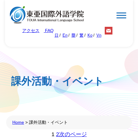
内
容
を
アクセス
FAQ
ス
日
En
簡
繁
Ko
Vn
キ
ッ
プ
課外活動・イベント
Home
>
課外活動・イベント
1
2
次のページ