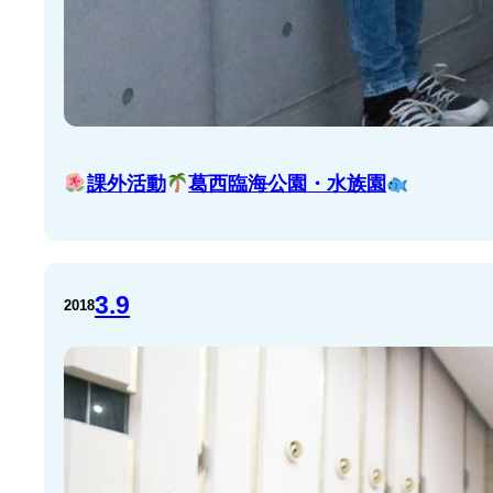
課外活動
葛西臨海公園・水族園
3.9
2018