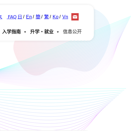
日
En
簡
繁
Ko
Vn
ス
FAQ
入学指南
升学・就业
信息公开