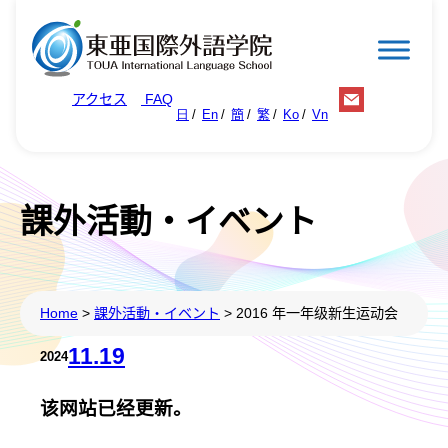
跳
至
内
アクセス
FAQ
容
日
En
簡
繁
Ko
Vn
課外活動・イベント
Home
>
課外活動・イベント
>
2016 年一年级新生运动会
11.19
2024
该网站已经更新。