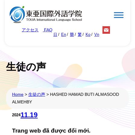
Chuyển
đến
phần
アクセス
FAQ
nội
日
En
簡
繁
Ko
Vn
dung
生徒の声
Home
>
生徒の声
>
HASHED HAMAD BUTI ALMASOOD
ALMEHBY
11.19
2024
Trang web đã được đổi mới.