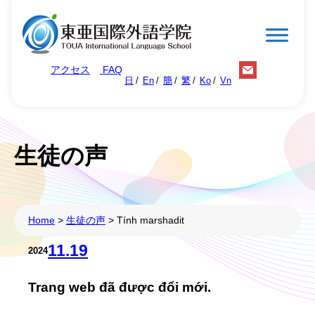
Chuyển
đến
phần
アクセス
FAQ
nội
日
En
簡
繁
Ko
Vn
dung
生徒の声
Home
>
生徒の声
>
Tính marshadit
11.19
2024
Trang web đã được đổi mới.